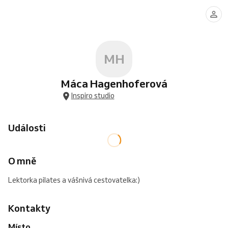
MH
Máca Hagenhoferová
Inspiro studio
Události
O mně
Lektorka pilates a vášnivá cestovatelka:)
Kontakty
Místo